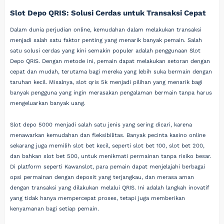
Slot Depo QRIS: Solusi Cerdas untuk Transaksi Cepat
Dalam dunia perjudian online, kemudahan dalam melakukan transaksi
menjadi salah satu faktor penting yang menarik banyak pemain. Salah
satu solusi cerdas yang kini semakin populer adalah penggunaan Slot
Depo QRIS. Dengan metode ini, pemain dapat melakukan setoran dengan
cepat dan mudah, terutama bagi mereka yang lebih suka bermain dengan
taruhan kecil. Misalnya, slot qris 5k menjadi pilihan yang menarik bagi
banyak pengguna yang ingin merasakan pengalaman bermain tanpa harus
mengeluarkan banyak uang.
Slot depo 5000 menjadi salah satu jenis yang sering dicari, karena
menawarkan kemudahan dan fleksibilitas. Banyak pecinta kasino online
sekarang juga memilih slot bet kecil, seperti slot bet 100, slot bet 200,
dan bahkan slot bet 500, untuk menikmati permainan tanpa risiko besar.
Di platform seperti Kawanslot, para pemain dapat menjelajahi berbagai
opsi permainan dengan deposit yang terjangkau, dan merasa aman
dengan transaksi yang dilakukan melalui QRIS. Ini adalah langkah inovatif
yang tidak hanya mempercepat proses, tetapi juga memberikan
kenyamanan bagi setiap pemain.