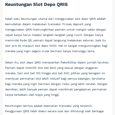
Keuntungan Slot Depo QRIS
Salah satu keuntungan utama dari menggunakan slot depo QRIS adalah
kemudahan dalam melakukan transaksi. Proses deposit yang
menggunakan QRIS memungkinkan pemain untuk mengisi saldo dengan
cepat tanpa harus melalui langkah-langkah yang rumit. Dengan hanya
memindai kode QR, pemain dapat langsung melakukan setoran, baik itu
slot qris 5k maupun slot depo 5000. Hal ini sangat menguntungkan bagi
mereka yang ingin segera mulai bermain tanpa menunggu lama.
Selain itu, slot depo QRIS menawarkan fleksibilitas dalam jumlah taruhan.
Pemain dapat memilih slot bet kecil yang sesuai dengan anggaran
mereka. Dari slot bet 100 hingga slot bet 500, pilihan yang beragam ini
membuat permainan slot lebih inklusif bagi semua kalangan, terutama
bagi mereka yang ingin bermain dengan risiko yang lebih rendah. Dengan
demikian, lebih banyak pemain dapat menikmati pengalaman permainan
tanpa terbebani oleh biaya yang tinggi.
Keuntungan lainnya adalah keamanan transaksi yang terjamin.
Penggunaan QRIS telah diakui secara luas dan dilindungi oleh berbagai