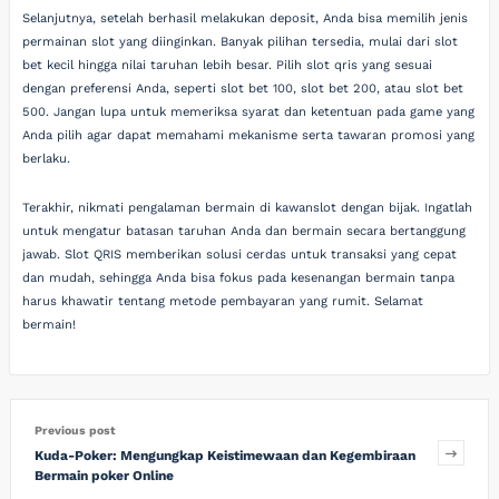
Selanjutnya, setelah berhasil melakukan deposit, Anda bisa memilih jenis
permainan slot yang diinginkan. Banyak pilihan tersedia, mulai dari slot
bet kecil hingga nilai taruhan lebih besar. Pilih slot qris yang sesuai
dengan preferensi Anda, seperti slot bet 100, slot bet 200, atau slot bet
500. Jangan lupa untuk memeriksa syarat dan ketentuan pada game yang
Anda pilih agar dapat memahami mekanisme serta tawaran promosi yang
berlaku.
Terakhir, nikmati pengalaman bermain di kawanslot dengan bijak. Ingatlah
untuk mengatur batasan taruhan Anda dan bermain secara bertanggung
jawab. Slot QRIS memberikan solusi cerdas untuk transaksi yang cepat
dan mudah, sehingga Anda bisa fokus pada kesenangan bermain tanpa
harus khawatir tentang metode pembayaran yang rumit. Selamat
bermain!
Previous post
Kuda-Poker: Mengungkap Keistimewaan dan Kegembiraan
Bermain poker Online