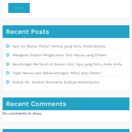
Search
Recent Posts
Apa Itu Macau Pools? Semua yang Perlu Anda Ketahui
Mengenal Sistem Pengeluaran Toto Macau yang Efisien
Keuntungan Bertaruh di Kawan Slot: Apa yang Perlu Anda Anda
Togel Macau dan Keberuntungan: Mitos atau Fakta?
Rubah 4D: Simbol Fenomena Budaya Kontemporer
Recent Comments
No comments to show.