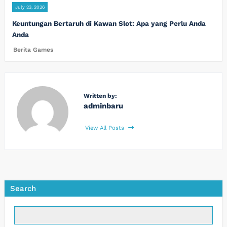
July 23, 2026
Keuntungan Bertaruh di Kawan Slot: Apa yang Perlu Anda
Anda
Berita Games
Written by:
adminbaru
View All Posts
Search