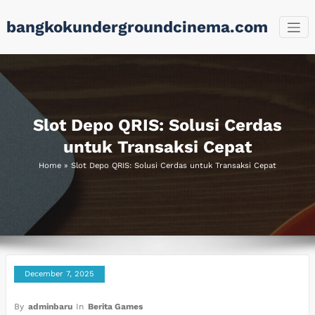
Skip
bangkokundergroundcinema.com
to
content
Slot Depo QRIS: Solusi Cerdas
untuk Transaksi Cepat
Home
»
Slot Depo QRIS: Solusi Cerdas untuk Transaksi Cepat
December 7, 2025
By
adminbaru
In
Berita Games