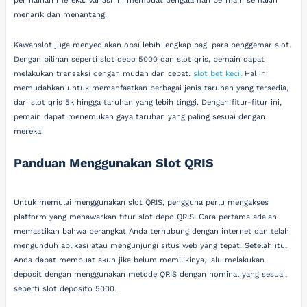
permainan mereka. Variasi ini membuat pengalaman bermain semakin
menarik dan menantang.
Kawanslot juga menyediakan opsi lebih lengkap bagi para penggemar slot.
Dengan pilihan seperti slot depo 5000 dan slot qris, pemain dapat
melakukan transaksi dengan mudah dan cepat.
slot bet kecil
Hal ini
memudahkan untuk memanfaatkan berbagai jenis taruhan yang tersedia,
dari slot qris 5k hingga taruhan yang lebih tinggi. Dengan fitur-fitur ini,
pemain dapat menemukan gaya taruhan yang paling sesuai dengan
mereka.
Panduan Menggunakan Slot QRIS
Untuk memulai menggunakan slot QRIS, pengguna perlu mengakses
platform yang menawarkan fitur slot depo QRIS. Cara pertama adalah
memastikan bahwa perangkat Anda terhubung dengan internet dan telah
mengunduh aplikasi atau mengunjungi situs web yang tepat. Setelah itu,
Anda dapat membuat akun jika belum memilikinya, lalu melakukan
deposit dengan menggunakan metode QRIS dengan nominal yang sesuai,
seperti slot deposito 5000.