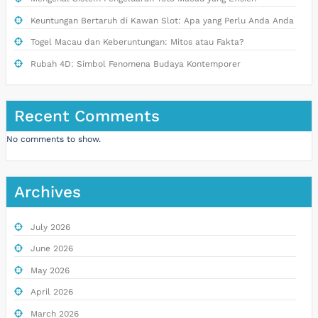
Keuntungan Bertaruh di Kawan Slot: Apa yang Perlu Anda Anda
Togel Macau dan Keberuntungan: Mitos atau Fakta?
Rubah 4D: Simbol Fenomena Budaya Kontemporer
Recent Comments
No comments to show.
Archives
July 2026
June 2026
May 2026
April 2026
March 2026