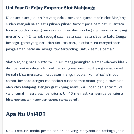
Uni Four D: Enjoy Emperor Slot Mahjongg
Di dalam alam judi online yang selalu berubah, game mesin slot Mahjong
sudah menjadi salah satu pilihan pilihan favorit para peminat. Di antara
banyak platform yang menawarkan memberikan kegiatan permainan yang
menarik, Uni4D tampil sebagai salah satu salah satu situs terbaik. Dengan
berbagai game yang seru dan fasilitas baru, platform ini menyediakan
pengalaman bermain sebagai tak tertandingi untuk semua pemain.
Slot Mahjong pada platform Uni4D menggabungkan elemen-elemen klasik
dari permainan dalam format dengan gaya mesin slot yang cepat cepat.
Pemain bisa merasakan kepuasan mengumpulkan kombinasi simbol
sambil berbeda dengan merasakan suasana tradisional yang ditawarkan
oleh oleh Mahjong. Dengan grafik yang memukau indah dan antarmuka
yang ramah mesra bagi pengguna, Uni4D memastikan semua pengguna
bisa merasakan keseruan tanpa sama sekali.
Apa Itu Uni4D?
Uni4D sebuah media permainan online yang menyediakan berbagai jenis