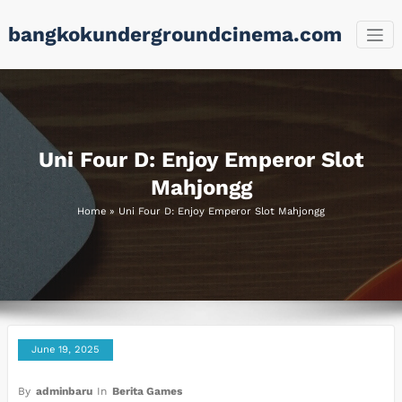
Skip
bangkokundergroundcinema.com
to
content
Uni Four D: Enjoy Emperor Slot
Mahjongg
Home
»
Uni Four D: Enjoy Emperor Slot Mahjongg
June 19, 2025
By
adminbaru
In
Berita Games