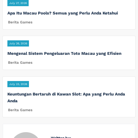
July 27, 2026
Apa Itu Macau Pools? Semua yang Perlu Anda Ketahui
Berita Games
July 26, 2026
Mengenal Sistem Pengeluaran Toto Macau yang Efisien
Berita Games
July 23, 2026
Keuntungan Bertaruh di Kawan Slot: Apa yang Perlu Anda
Anda
Berita Games
Written by: