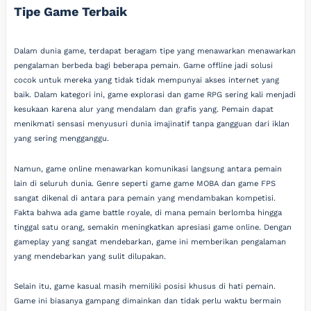
Tipe Game Terbaik
Dalam dunia game, terdapat beragam tipe yang menawarkan menawarkan
pengalaman berbeda bagi beberapa pemain. Game offline jadi solusi
cocok untuk mereka yang tidak tidak mempunyai akses internet yang
baik. Dalam kategori ini, game explorasi dan game RPG sering kali menjadi
kesukaan karena alur yang mendalam dan grafis yang. Pemain dapat
menikmati sensasi menyusuri dunia imajinatif tanpa gangguan dari iklan
yang sering mengganggu.
Namun, game online menawarkan komunikasi langsung antara pemain
lain di seluruh dunia. Genre seperti game game MOBA dan game FPS
sangat dikenal di antara para pemain yang mendambakan kompetisi.
Fakta bahwa ada game battle royale, di mana pemain berlomba hingga
tinggal satu orang, semakin meningkatkan apresiasi game online. Dengan
gameplay yang sangat mendebarkan, game ini memberikan pengalaman
yang mendebarkan yang sulit dilupakan.
Selain itu, game kasual masih memiliki posisi khusus di hati pemain.
Game ini biasanya gampang dimainkan dan tidak perlu waktu bermain