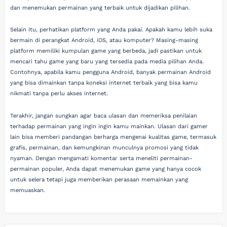
dan menemukan permainan yang terbaik untuk dijadikan pilihan.
Selain itu, perhatikan platform yang Anda pakai. Apakah kamu lebih suka
bermain di perangkat Android, iOS, atau komputer? Masing-masing
platform memiliki kumpulan game yang berbeda, jadi pastikan untuk
mencari tahu game yang baru yang tersedia pada media pilihan Anda.
Contohnya, apabila kamu pengguna Android, banyak permainan Android
yang bisa dimainkan tanpa koneksi internet terbaik yang bisa kamu
nikmati tanpa perlu akses internet.
Terakhir, jangan sungkan agar baca ulasan dan memeriksa penilaian
terhadap permainan yang ingin ingin kamu mainkan. Ulasan dari gamer
lain bisa memberi pandangan berharga mengenai kualitas game, termasuk
grafis, permainan, dan kemungkinan munculnya promosi yang tidak
nyaman. Dengan mengamati komentar serta meneliti permainan-
permainan populer, Anda dapat menemukan game yang hanya cocok
untuk selera tetapi juga memberikan perasaan memainkan yang
memuaskan.