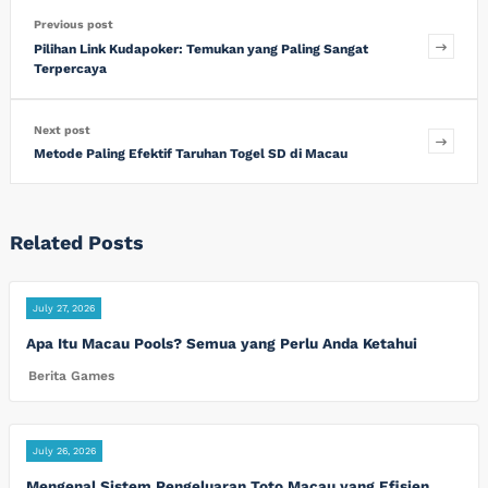
Previous post
Pilihan Link Kudapoker: Temukan yang Paling Sangat
Terpercaya
Next post
Metode Paling Efektif Taruhan Togel SD di Macau
Related Posts
July 27, 2026
Apa Itu Macau Pools? Semua yang Perlu Anda Ketahui
Berita Games
July 26, 2026
Mengenal Sistem Pengeluaran Toto Macau yang Efisien