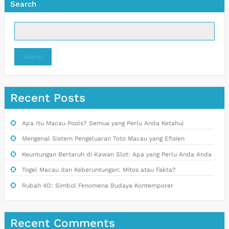
Search
Search
Recent Posts
Apa Itu Macau Pools? Semua yang Perlu Anda Ketahui
Mengenal Sistem Pengeluaran Toto Macau yang Efisien
Keuntungan Bertaruh di Kawan Slot: Apa yang Perlu Anda Anda
Togel Macau dan Keberuntungan: Mitos atau Fakta?
Rubah 4D: Simbol Fenomena Budaya Kontemporer
Recent Comments